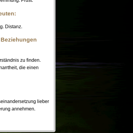
Hemmung. Frust.
euten:
g. Distanz.
d Beziehungen
tändnis zu finden.
rrtheit, die einen
seinandersetzung lieber
derung annehmen.