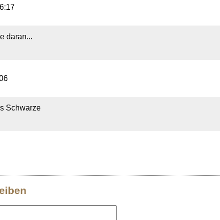
6:17
e daran...
:06
 ins Schwarze
eiben