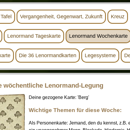
Tafel
Vergangenheit, Gegenwart, Zukunft
Kreuz
Lenormand Tageskarte
Lenormand Wochenkarte
arte
Die 36 Lenormandkarten
Legesysteme
De
se wöchentliche Lenormand-Legung
Deine gezogene Karte: 'Berg'
Wichtige Themen für diese Woche:
Als Personenkarte: Jemand, den du kennst, z.B. e