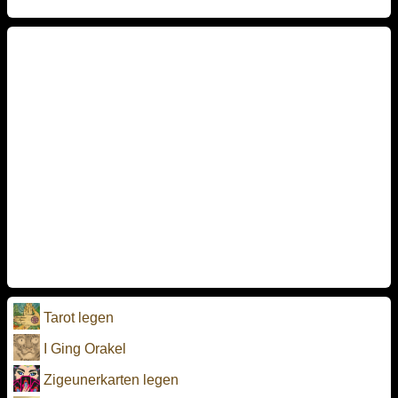
Tarot legen
I Ging Orakel
Zigeunerkarten legen